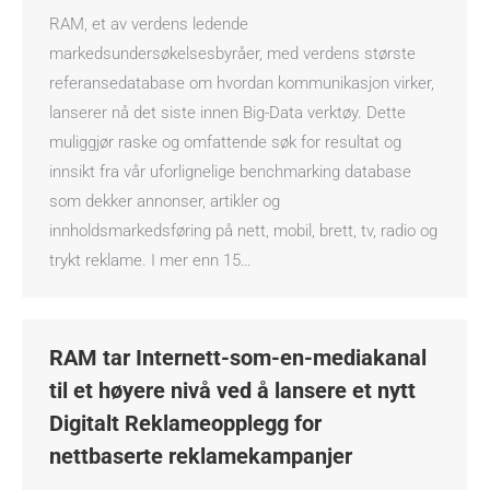
RAM, et av verdens ledende
markedsundersøkelsesbyråer, med verdens største
referansedatabase om hvordan kommunikasjon virker,
lanserer nå det siste innen Big-Data verktøy. Dette
muliggjør raske og omfattende søk for resultat og
innsikt fra vår uforlignelige benchmarking database
som dekker annonser, artikler og
innholdsmarkedsføring på nett, mobil, brett, tv, radio og
trykt reklame. I mer enn 15…
RAM tar Internett-som-en-mediakanal
til et høyere nivå ved å lansere et nytt
Digitalt Reklameopplegg for
nettbaserte reklamekampanjer