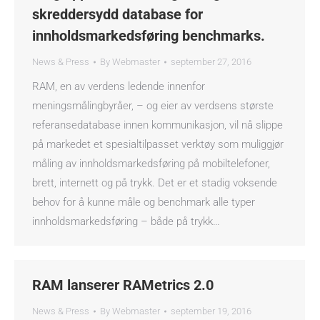
skreddersydd database for
innholdsmarkedsføring benchmarks.
News & Press
By
Webmaster
september 27, 2016
RAM, en av verdens ledende innenfor
meningsmålingbyråer, – og eier av verdsens største
referansedatabase innen kommunikasjon, vil nå slippe
på markedet et spesialtilpasset verktøy som muliggjør
måling av innholdsmarkedsføring på mobiltelefoner,
brett, internett og på trykk. Det er et stadig voksende
behov for å kunne måle og benchmark alle typer
innholdsmarkedsføring – både på trykk…
RAM lanserer RAMetrics 2.0
News & Press
By
Webmaster
september 19, 2016