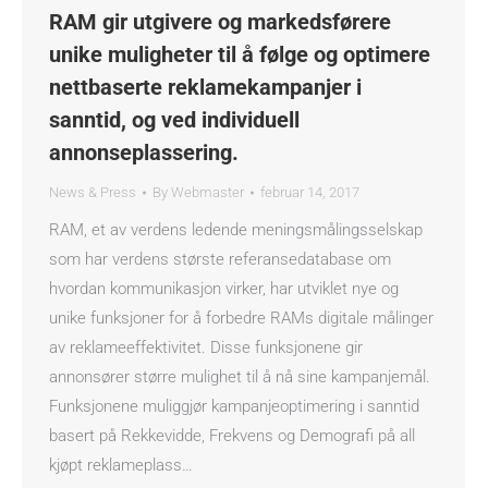
RAM gir utgivere og markedsførere
unike muligheter til å følge og optimere
nettbaserte reklamekampanjer i
sanntid, og ved individuell
annonseplassering.
News & Press
By
Webmaster
februar 14, 2017
RAM, et av verdens ledende meningsmålingsselskap
som har verdens største referansedatabase om
hvordan kommunikasjon virker, har utviklet nye og
unike funksjoner for å forbedre RAMs digitale målinger
av reklameeffektivitet. Disse funksjonene gir
annonsører større mulighet til å nå sine kampanjemål.
Funksjonene muliggjør kampanjeoptimering i sanntid
basert på Rekkevidde, Frekvens og Demografi på all
kjøpt reklameplass…