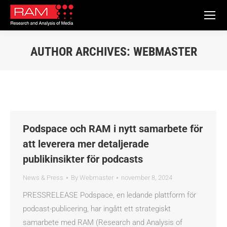
AUTHOR ARCHIVES:
WEBMASTER
You are here:
Podspace och RAM i nytt samarbete för
att leverera mer detaljerade
publikinsikter för podcasts
News & Press
By
Webmaster
november 8, 2024
PRESSRELEASE Podspace, en ledande plattform för
podcast-publicering, har ingått ett strategiskt
samarbete med RAM (Research and Analysis of