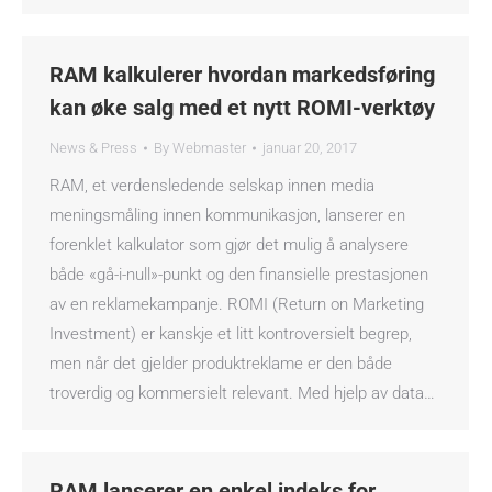
RAM kalkulerer hvordan markedsføring
kan øke salg med et nytt ROMI-verktøy
News & Press
By
Webmaster
januar 20, 2017
RAM, et verdensledende selskap innen media
meningsmåling innen kommunikasjon, lanserer en
forenklet kalkulator som gjør det mulig å analysere
både «gå-i-null»-punkt og den finansielle prestasjonen
av en reklamekampanje. ROMI (Return on Marketing
Investment) er kanskje et litt kontroversielt begrep,
men når det gjelder produktreklame er den både
troverdig og kommersielt relevant. Med hjelp av data…
RAM lanserer en enkel indeks for