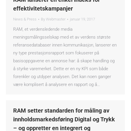
effektivitetskampanjer
News & Press
By
Webmaster
januar 19, 2017
RAM, et verdensledende media
meningsmålingsselskap med et av verdens største
referansedatabaser innen kommunikasjon, lanserer en
ny type prestasjonsrapport som fokuserer på
basisoppgavene en annonse har: å skape handling og
å styrke varemerket. Dette er en ny KPI som både
forenkler og utdyper analysen. Det kan noen ganger
være komplisert å analysere en rapport og å…
RAM setter standarden for måling av
innholdsmarkedsføring Digital og Trykk
– og oppretter en integrert og