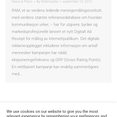
News & Press
By
Webmaster
september 15, 2015
RAM, et av verdens ledende meningsmålingsinstitutt,
med verdens største referansedatabase om hvordan
kommunikasjon virker, – har for utgivere, byråer og
markedsprofesjonelle lansert et nytt Digitalt Ad
Receipt for måling av internettpublikum. Det digitale
reklameopplegget inkluderer informasjon om antall
mennesker kampanjen har nådd,
eksponeringsfrekvens og GRP (Gross Rating Points).
En nettbasert kampanje kan endelig sammenlignes
med…
We use cookies on our website to give you the most
relevant experience by remembering your preferences and